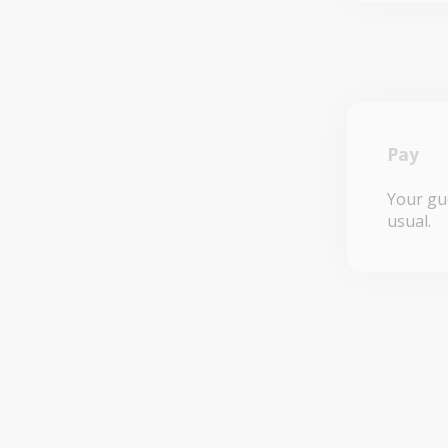
Pay
Your gue
usual.