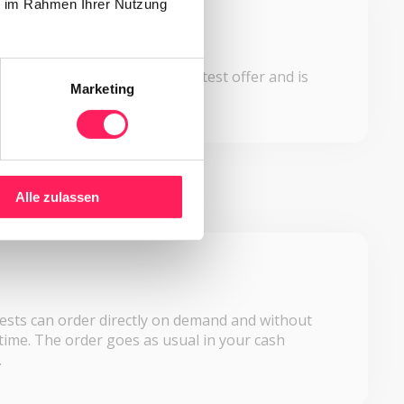
ie im Rahmen Ihrer Nutzung
e
ital menu always shows the latest offer and is
Marketing
vailable.
Alle zulassen
ests can order directly on demand and without
time. The order goes as usual in your cash
.