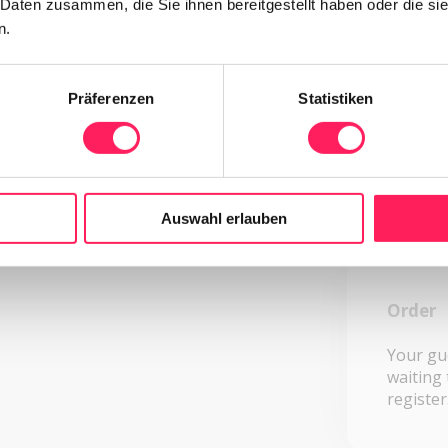
 Daten zusammen, die Sie ihnen bereitgestellt haben oder die s
n.
Brows
Your dig
Präferenzen
Statistiken
always a
Auswahl erlauben
Order
Your gu
waiting 
register