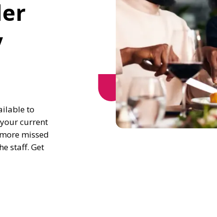
er 
 
lable to 
your current 
o more missed 
 staff. Get 