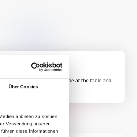
st can directly scan the QR code at the table and
o your digital menu.
Über Cookies
 Medien anbieten zu können
hrer Verwendung unserer
 führen diese Informationen