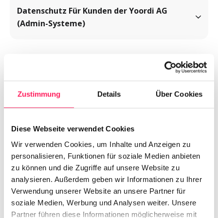
Datenschutz Für Kunden der Yoordi AG 
(Admin-Systeme)
Datenschutz Yoordi externe 
Zustimmung
Details
Über Cookies
Server
Diese Webseite verwendet Cookies
Kunden, die eine massgeschneiderte Lösung 
Wir verwenden Cookies, um Inhalte und Anzeigen zu
benötigen, erhalten dedizierte Instanzen und Server. 
personalisieren, Funktionen für soziale Medien anbieten
In diesem Fall fungiert die Yoordi AG als Sub-
yoordi.app
zu können und die Zugriffe auf unsere Website zu
de.yoordi.app
Processor, wobei die Verantwortung für die 
analysieren. Außerdem geben wir Informationen zu Ihrer
demo.yoordi.app
Einhaltung der Datenschutzrichtlinien entsprechend 
Verwendung unserer Website an unsere Partner für
verteilt wird. Nachfolgend gelten die 
soziale Medien, Werbung und Analysen weiter. Unsere
mcp.yoordi.app
Datenschutzrichtlinien, die für diese Lösung zutreffen.
demcp.yoordi.app
Partner führen diese Informationen möglicherweise mit